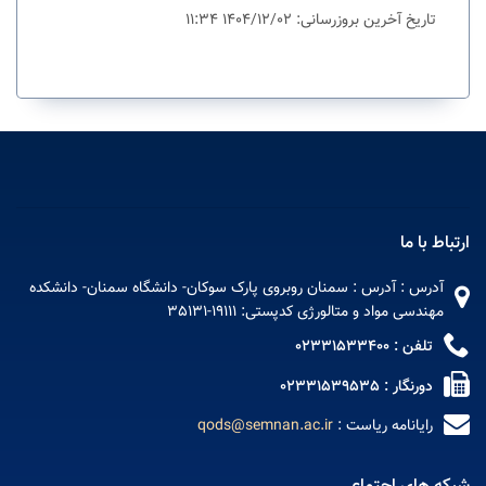
تاریخ آخرین بروزرسانی: 1404/12/02 11:34
ارتباط با ما
آدرس : آدرس : سمنان روبروی پارک سوکان- دانشگاه سمنان- دانشکده
مهندسی مواد و متالورژی کدپستی: 19111-35131
تلفن : 02331533400
دورنگار : 02331539535
رایانامه ریاست :
qods@semnan.ac.ir