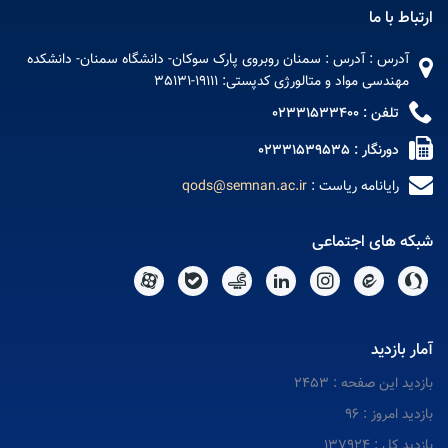
ارتباط با ما
آدرس : آدرس : سمنان روبروی پارک سوکان- دانشگاه سمنان- دانشکده
مهندسی مواد و متالورژی کدپستی: 19111-35131
تلفن : 02331533400
دورنگار : 02331539535
رایانامه ریاست :
qods@semnan.ac.ir
شبکه های اجتماعی
آمار بازدید
بازدید این صفحه : 2453
بازدید امروز : 96
بازدید کل : 137924