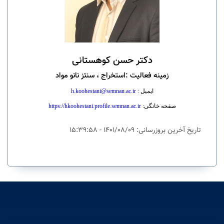
دکتر حسن کوهستانی
زمینه فعالیت
:
استخراج ، سنتز نانو مواد
ایمیل
:
h.koohestani@semnan.ac.ir
صفحه خانگی
:
https://hkoohestani.profile.semnan.ac.ir
تاریخ آخرین بروزرسانی: 1401/08/09 - 15:39:58