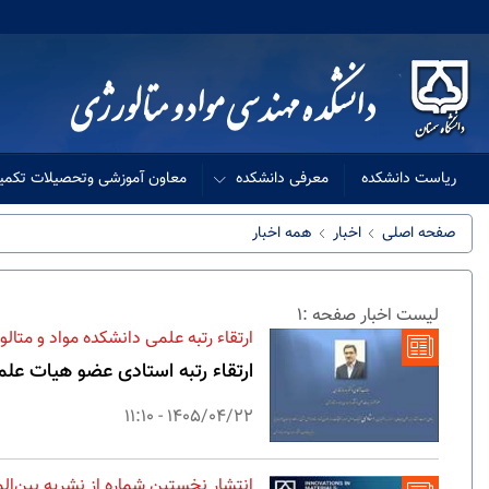
ریاست دانشکده
معرفی دانشکده
معاون آموزشی وتحصیلات تکمی
صفحه اصلی
اخبار
همه اخبار
لیست اخبار صفحه :1
ارتقاء رتبه علمی دانشکده مواد و متالو
ارتقاء رتبه استادی عضو هیات عل
1405/04/22 - 11:10
انتشار نخستین شماره از نشریه بین‌ال